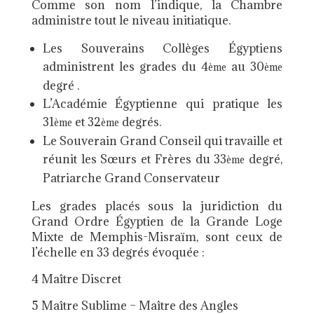
Comme son nom l’indique, la Chambre
administre tout le niveau initiatique.
Les Souverains Collèges Égyptiens
administrent les grades du 4
au 30
ème
ème
degré .
L’Académie Égyptienne qui pratique les
31
et 32
degrés.
ème
ème
Le Souverain Grand Conseil qui travaille et
réunit les Sœurs et Frères du 33
degré,
ème
Patriarche Grand Conservateur
Les grades placés sous la juridiction du
Grand Ordre Égyptien de la Grande Loge
Mixte de Memphis-Misraïm, sont ceux de
l’échelle en 33 degrés évoquée :
4 Maître Discret
5 Maître Sublime – Maître des Angles